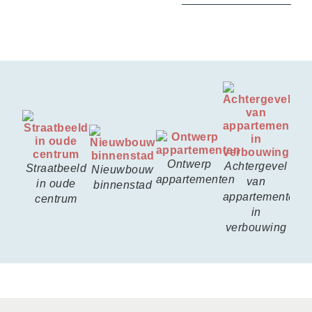
Ontwerp
E
Achtergevel
Straatbeeld
Nieuwbouw
appartementen
van
in oude
binnenstad
appartementen
centrum
in
verbouwing